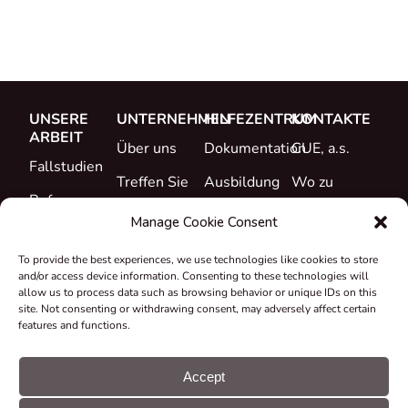
UNSERE
UNTERNEHMEN
HILFEZENTRUM
KONTAKTE
ARBEIT
Über uns
Dokumentation
CUE, a.s.
Fallstudien
Treffen Sie
Ausbildung
Wo zu
Referenzen
das Team
kaufen
Support
Manage Cookie Consent
Was ist neu
Karriere
To provide the best experiences, we use technologies like cookies to store
Zertifikate &
and/or access device information. Consenting to these technologies will
Erklärungen
allow us to process data such as browsing behavior or unique IDs on this
site. Not consenting or withdrawing consent, may adversely affect certain
Rücknahme
features and functions.
und
Recycling
Accept
Zuschüsse &