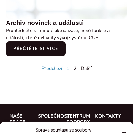
Archiv novinek a událostí
Prohlédněte si minulé aktualizace, nové funkce a
události, které ovlivnily vývoj systému CUE.
PŘEČTĚTE SI VÍCE
Předchozí
1
2
Další
NAŠE
SPOLEČNOST
CENTRUM
KONTAKTY
PRÁCE
PODPORY
O nás
CUE, a.s.
Správa souhlasu se soubory
Případové
Dokumentace