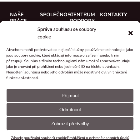
NAŠE
SPOLEČNOST
CENTRUM
KONTAKTY
PRÁCE
PODPORY
O nás
CUE, a.s.
Správa souhlasu se soubory
Případové
Dokumentace
Seznamte se
Kde koupit
cookie
studie
Školení
s týmem
Reference
Abychom mohli poskytovat co nejlepší služby, používáme technologie, jako
Podpora
Kariéra
jsou soubory cookie, které ukládají informace o zařízení a/nebo k nim
Co je nového
přistupují. Souhlas s těmito technologiemi nám umožní zpracovávat údaje,
Certifikáty a
jako je chování při prohlížení nebo jedinečné ID na těchto stránkách.
Neudělení souhlasu nebo jeho odvolání může negativně ovlivnit některé
prohlášení
funkce a vlastnosti.
Zpětný odběr
a recyklace
Příjmout
Granty a
Odmítnout
projekty
© CUE, a.s.
Předvolby
Prohlášení
Všechna práva
souborů
GDPR
Zobrazit předvolby
vyhrazena
cookie
Zásady používání souborů cookie
Prohlášení o ochraně osobních údajů