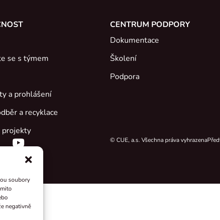
ČNOST
CENTRUM PODPORY
Dokumentace
e se s týmem
Školení
Podpora
áty a prohlášení
dběr a recyklace
 projekty
© CUE, a.s. Všechna práva vyhrazena
Před
sou soubory
ěmito
ebo
že negativně