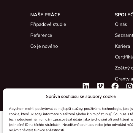
NAŠE PRÁCE
SPOLE
Případové studie
O nás
Reference
Seznamt
Co je nového
Kariéra
Certifik
Zpětný o
Granty a
Správa souhlasu se soubory cookie
Abychom mohli poskytovat co nejlepší služby, používáme technologie, jako j
cookie, které ukládají informace o zařízení a/nebo k nim přistupují. Souhlas s t
technologiemi nám umožní zpracovávat údaje, jako je chování při prohlížení n
jedinečné ID na těchto stránkách. Neudělení souhlasu nebo jeho odvolání mů
ovlivnit některé funkce a vlastnosti.