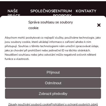
NAŠE
SPOLEČNOST
CENTRUM
KONTAKTY
PRÁCE
PODPORY
O nás
CUE, a.s.
Správa souhlasu se soubory
Případové
Dokumentace
Seznamte se
Kde koupit
cookie
studie
Školení
s týmem
Reference
Abychom mohli poskytovat co nejlepší služby, používáme technologie, jako
Podpora
Kariéra
jsou soubory cookie, které ukládají informace o zařízení a/nebo k nim
Co je nového
přistupují. Souhlas s těmito technologiemi nám umožní zpracovávat údaje,
Certifikáty a
jako je chování při prohlížení nebo jedinečné ID na těchto stránkách.
Neudělení souhlasu nebo jeho odvolání může negativně ovlivnit některé
prohlášení
funkce a vlastnosti.
Zpětný odběr
a recyklace
Příjmout
Granty a
Odmítnout
projekty
© CUE, a.s.
Předvolby
Prohlášení
Všechna práva
souborů
GDPR
Zobrazit předvolby
vyhrazena
cookie
Zásady používání souborů cookie
Prohlášení o ochraně osobních údajů