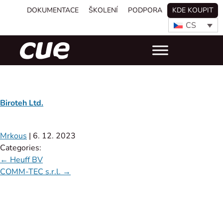
DOKUMENTACE
ŠKOLENÍ
PODPORA
KDE KOUPIT
CS
Biroteh Ltd.
Mrkous
|
6. 12. 2023
Categories:
←
Heuff BV
COMM-TEC s.r.l.
→