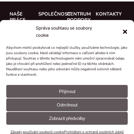
NAŠE
SPOLEČNOST
CENTRUM
KONTAKTY
PRÁCE
PODPORY
O nás
CUE, a.s.
Správa souhlasu se soubory
Případové
Dokumentace
Seznamte se
Kde koupit
cookie
studie
Školení
s týmem
Reference
Abychom mohli poskytovat co nejlepší služby, používáme technologie, jako
Podpora
Kariéra
jsou soubory cookie, které ukládají informace o zařízení a/nebo k nim
Co je nového
přistupují. Souhlas s těmito technologiemi nám umožní zpracovávat údaje,
Certifikáty a
jako je chování při prohlížení nebo jedinečné ID na těchto stránkách.
Neudělení souhlasu nebo jeho odvolání může negativně ovlivnit některé
prohlášení
funkce a vlastnosti.
Zpětný odběr
a recyklace
Příjmout
Granty a
Odmítnout
projekty
© CUE, a.s.
Předvolby
Prohlášení
Všechna práva
souborů
GDPR
Zobrazit předvolby
vyhrazena
cookie
Zásady používání souborů cookie
Prohlášení o ochraně osobních údajů