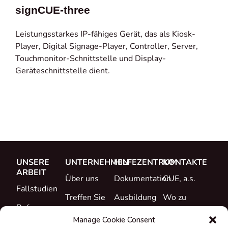
signCUE-three
Leistungsstarkes IP-fähiges Gerät, das als Kiosk-
Player, Digital Signage-Player, Controller, Server,
Touchmonitor-Schnittstelle und Display-
Geräteschnittstelle dient.
UNSERE
UNTERNEHMEN
HILFEZENTRUM
KONTAKTE
ARBEIT
Über uns
Dokumentation
CUE, a.s.
Fallstudien
Treffen Sie
Ausbildung
Wo zu
Referenzen
das Team
kaufen
Support
Manage Cookie Consent
Was ist neu