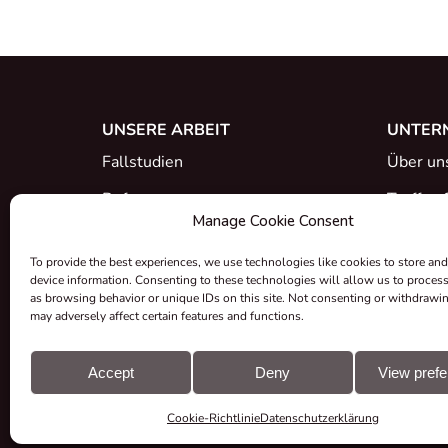
UNSERE ARBEIT
UNTER
Fallstudien
Über un
Referenzen
Treffen 
Manage Cookie Consent
Was ist neu
Karriere
To provide the best experiences, we use technologies like cookies to store and
Zertifik
device information. Consenting to these technologies will allow us to proces
as browsing behavior or unique IDs on this site. Not consenting or withdrawi
Rücknah
may adversely affect certain features and functions.
Zuschüs
Accept
Deny
View pref
Cookie-Richtlinie
Datenschutzerklärung