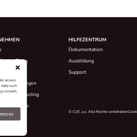
NEHMEN
HILFEZENTRUM
s
Dokumentation
Sie das Team
Ausbildung
Support
/or access
ate & Erklärungen
s data such
ng consent,
me und Recycling
se & Projekte
© CUE, a.s. Alle Rechte vorbehalten
Cooki
erences