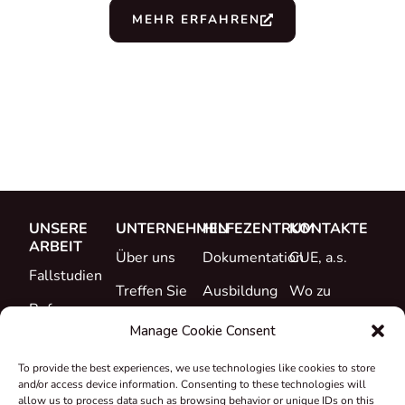
MEHR ERFAHREN
UNSERE
UNTERNEHMEN
HILFEZENTRUM
KONTAKTE
ARBEIT
Über uns
Dokumentation
CUE, a.s.
Fallstudien
Treffen Sie
Ausbildung
Wo zu
Referenzen
das Team
kaufen
Support
Manage Cookie Consent
Was ist neu
Karriere
To provide the best experiences, we use technologies like cookies to store
Zertifikate &
and/or access device information. Consenting to these technologies will
Erklärungen
allow us to process data such as browsing behavior or unique IDs on this