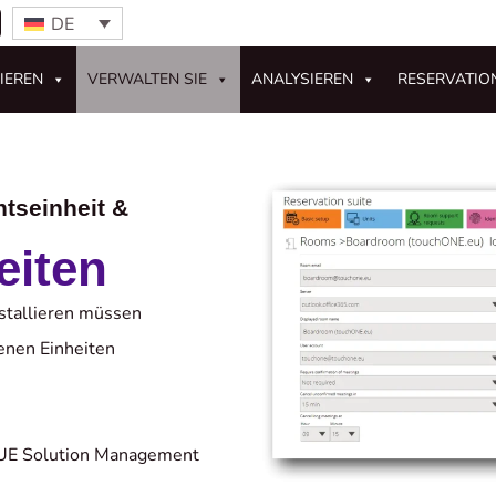
DE
IEREN
VERWALTEN SIE
ANALYSIEREN
RESERVATIO
tseinheit &
eiten
stallieren müssen
enen Einheiten
 CUE Solution Management