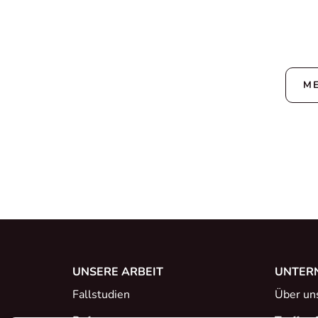
M
UNSERE ARBEIT
UNTER
Fallstudien
Über un