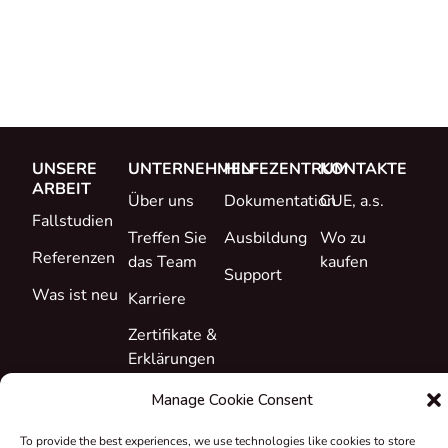
UNSERE
UNTERNEHMEN
HILFEZENTRUM
KONTAKTE
ARBEIT
Über uns
Dokumentation
CUE, a.s.
Fallstudien
Treffen Sie
Ausbildung
Wo zu
Referenzen
das Team
kaufen
Support
Was ist neu
Karriere
Zertifikate &
Erklärungen
Rücknahme
Manage Cookie Consent
und
To provide the best experiences, we use technologies like cookies to store
Recycling