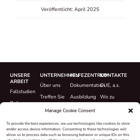
Veröffentlicht: April 2025
UNSERE
UNTERNEHMEN
HILFEZENTRUM
KONTAKTE
ARBEIT
Über uns
Dokumentation
CUE, a.s.
Fallstudien
Treffen Sie
Ausbildung
Wo zu
Referenzen
das Team
kaufen
Support
Manage Cookie Consent
Was ist neu
Karriere
To provide the best experiences, we use technologies like cookies to store
Zertifikate &
and/or access device information. Consenting to these technologies will
Erklärungen
allow us to process data such as browsing behavior or unique IDs on this