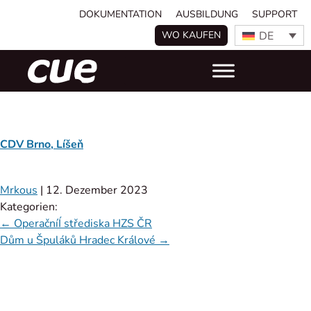
DOKUMENTATION
AUSBILDUNG
SUPPORT
DE
WO KAUFEN
CDV Brno, Líšeň
Mrkous
|
12. Dezember 2023
Kategorien:
←
OperačníÍ střediska HZS ČR
Dům u Špuláků Hradec Králové
→