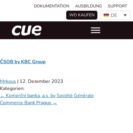
DOKUMENTATION
AUSBILDUNG
SUPPORT
DE
WO KAUFEN
ČSOB by KBC Group
Mrkous
|
12. Dezember 2023
Kategorien:
←
Komerční banka, a.s. by Société Générale
Commerce Bank Prague
→