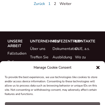
Zurück
1
2
Weiter
UNSERE
UNTERNEHMEN
HILFEZENTRUM
KONTAKTE
ARBEIT
Über uns
Dokumentation
CUE, a.s.
Fallstudien
Treffen Sie
Ausbildung
Wo zu
Referenzen
das Team
kaufen
Support
Manage Cookie Consent
Was ist neu
Karriere
To provide the best experiences, we use technologies like cookies to store
Zertifikate &
and/or access device information. Consenting to these technologies will
Erklärungen
allow us to process data such as browsing behavior or unique IDs on this
site. Not consenting or withdrawing consent, may adversely affect certain
Rücknahme
features and functions.
und